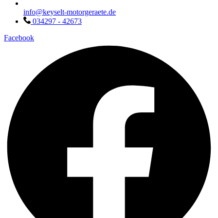
info@keyselt-motorgeraete.de
034297 - 42673
Facebook